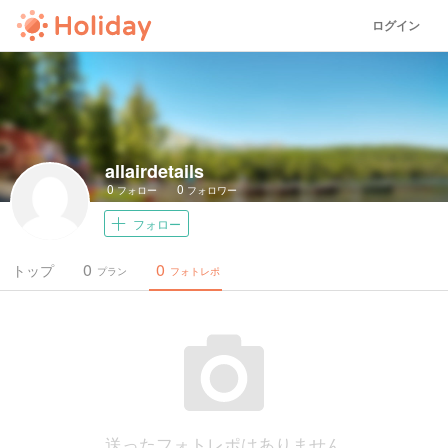
ログイン
allairdetails
0
0
フォロー
フォロワー
フォロー
0
0
トップ
プラン
フォトレポ
送ったフォトレポはありません