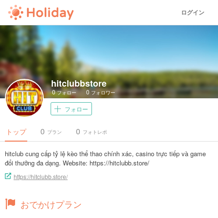
ログイン
hitclubbstore
0
0
フォロー
フォロワー
フォロー
0
0
トップ
プラン
フォトレポ
hitclub cung cấp tỷ lệ kèo thể thao chính xác, casino trực tiếp và game
đổi thưởng đa dạng. Website: https://hitclubb.store/
https://hitclubb.store/
おでかけプラン