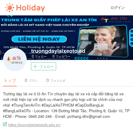
ログイン
truongdaylaixeoto.ed
0
0
フォロー
フォロワー
フォロー
0
0
トップ
プラン
フォトレポ
Trường dạy lái xe ô tô An Tín chuyên dạy lái xe và cấp đổi bằng lái xe
mới nhất hiện tại với dịch vụ nhanh gọn phù hợp với tài chỉnh của mọi
nhà! #TrungTamAnTin #DayLaiXeTPHCM #CapDoiBangLai
#BangLaiXeOTo - Location: 139 Đường Nhật Tảo, Phường 8, Quận 10, TP
HCM - Phone: 0945 240 246 - Email: pvthang.dtlx@gmail.com
https://truongdaylaixeoto.edu.vn/