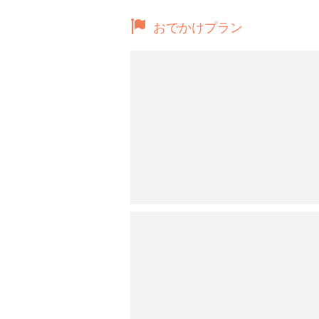
おでかけプラン