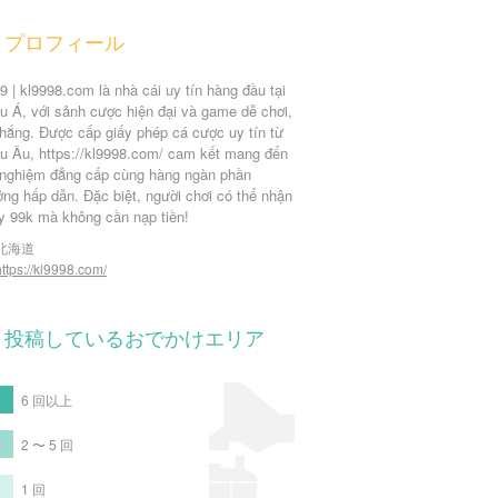
プロフィール
9 | kl9998.com là nhà cái uy tín hàng đầu tại
u Á, với sảnh cược hiện đại và game dễ chơi,
thắng. Được cấp giấy phép cá cược uy tín từ
u Âu, https://kl9998.com/ cam kết mang đến
i nghiệm đẳng cấp cùng hàng ngàn phần
ởng hấp dẫn. Đặc biệt, người chơi có thể nhận
y 99k mà không cần nạp tiền!
北海道
https://kl9998.com/
投稿しているおでかけエリア
6 回以上
2 〜 5 回
1 回