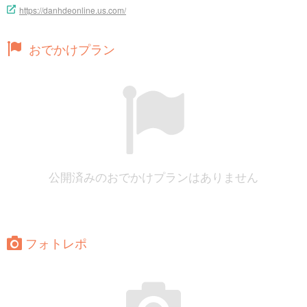
https://danhdeonline.us.com/
おでかけプラン
公開済みのおでかけプランはありません
フォトレポ