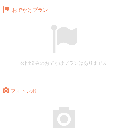
おでかけプラン
公開済みのおでかけプランはありません
フォトレポ