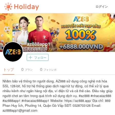
ログイン
az888app1
0
0
フォロー
フォロワー
フォロー
0
0
トップ
プラン
フォトレポ
Nhằm bảo vệ thông tin người dùng, AZ888 sử dụng công nghệ mã hóa
SSL 128-bit, hỗ trợ hệ thống giao dịch nạp/rút tự động, có thể xử lý qua
nhiều kênh như ngân hàng nội địa, ví điện tử và cả thẻ cào. Điều này giúp
người chơi an tâm trong quá trình sử dụng dịch vụ. #az888 #nhacaiaz888
#az888app1 #nhacaiaz888app1 Website: https://az888.app/ Địa chỉ: 869
Phan Huy Ích, Phường 14, Quận Gò Vấp SĐT: 0328703126 Email:
az888app1@gmail.com