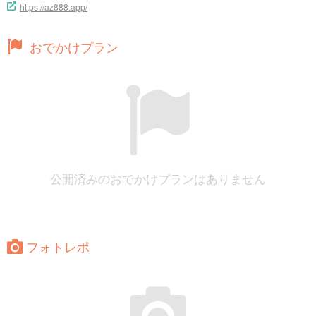
https://az888.app/
おでかけプラン
公開済みのおでかけプランはありません
フォトレポ