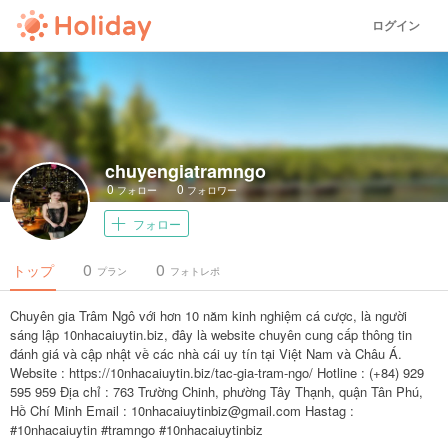
ログイン
chuyengiatramngo
0
0
フォロー
フォロワー
フォロー
0
0
トップ
プラン
フォトレポ
Chuyên gia Trâm Ngô với hơn 10 năm kinh nghiệm cá cược, là người
sáng lập 10nhacaiuytin.biz, đây là website chuyên cung cấp thông tin
đánh giá và cập nhật về các nhà cái uy tín tại Việt Nam và Châu Á.
Website : https://10nhacaiuytin.biz/tac-gia-tram-ngo/ Hotline : (+84) 929
595 959 Địa chỉ : 763 Trường Chinh, phường Tây Thạnh, quận Tân Phú,
Hồ Chí Minh Email : 10nhacaiuytinbiz@gmail.com Hastag :
#10nhacaiuytin #tramngo #10nhacaiuytinbiz