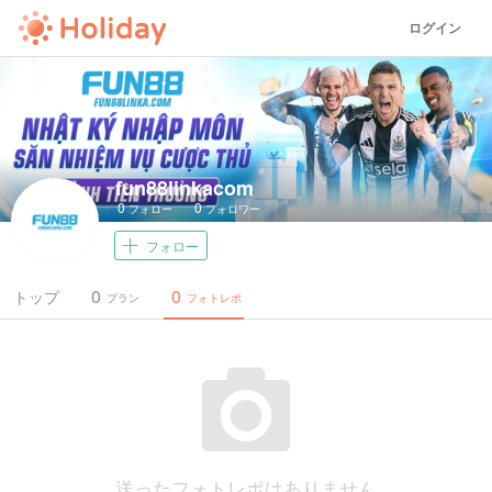
ログイン
fun88linkacom
0
0
フォロー
フォロワー
フォロー
0
0
トップ
プラン
フォトレポ
送ったフォトレポはありません