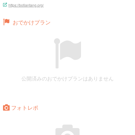
https://botiantang.org/
おでかけプラン
公開済みのおでかけプランはありません
フォトレポ