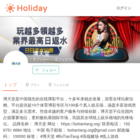
ログイン
博天堂
0
0
フォロー
フォロワー
フォロー
0
0
トップ
プラン
フォトレポ
博天堂是中国领先的在线博彩平台，十多年来稳步发展，深受全球玩家信
赖。平台提供超10个体育博彩专区与100多个真人娱乐场，涵盖丰富游戏类
型，满足多元需求。凭借卓越的客户服务与持续创新，博天堂不仅在国内
占据重要地位，更积极拓展国际市场，巩固其全球线上娱乐领域的先锋地
位。 品牌名称： 博天堂 网址： https://botiantang.org/ 联系电话： 152
6751 6684 地址： 中国 电子邮箱： botiantang.org@gmail.com 邮政编
码： 100000 标签： #博天堂 #BoTianTang #高端赌场 #线上游戏