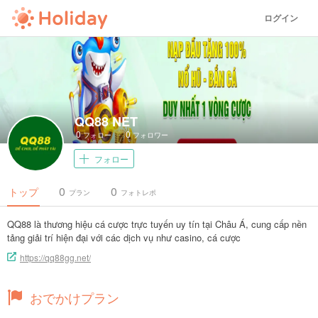
ログイン
QQ88 NET
0
0
フォロー
フォロワー
フォロー
0
0
トップ
プラン
フォトレポ
QQ88 là thương hiệu cá cược trực tuyến uy tín tại Châu Á, cung cấp nền
tảng giải trí hiện đại với các dịch vụ như casino, cá cược
https://qq88gg.net/
おでかけプラン