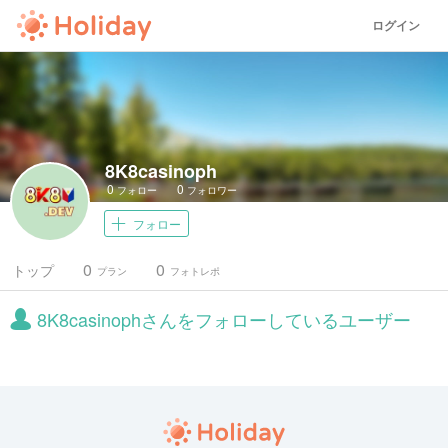
ログイン
8K8casinoph
0
0
フォロー
フォロワー
フォロー
0
0
トップ
プラン
フォトレポ
8K8casinophさんをフォローしているユーザー