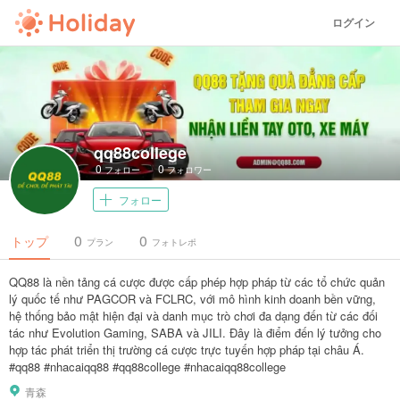
ログイン
qq88college
0
0
フォロー
フォロワー
フォロー
0
0
トップ
プラン
フォトレポ
QQ88 là nền tảng cá cược được cấp phép hợp pháp từ các tổ chức quản
lý quốc tế như PAGCOR và FCLRC, với mô hình kinh doanh bền vững,
hệ thống bảo mật hiện đại và danh mục trò chơi đa dạng đến từ các đối
tác như Evolution Gaming, SABA và JILI. Đây là điểm đến lý tưởng cho
hợp tác phát triển thị trường cá cược trực tuyến hợp pháp tại châu Á.
#qq88 #nhacaiqq88 #qq88college #nhacaiqq88college
青森