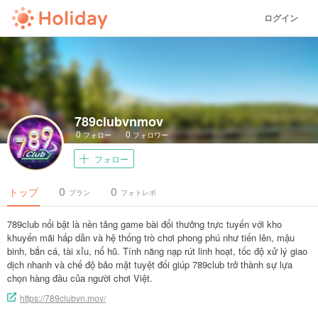
ログイン
789clubvnmov
0
0
フォロー
フォロワー
フォロー
0
0
トップ
プラン
フォトレポ
789club nổi bật là nền tảng game bài đổi thưởng trực tuyến với kho
khuyến mãi hấp dẫn và hệ thống trò chơi phong phú như tiến lên, mậu
binh, bắn cá, tài xỉu, nổ hũ. Tính năng nạp rút linh hoạt, tốc độ xử lý giao
dịch nhanh và chế độ bảo mật tuyệt đối giúp 789club trở thành sự lựa
chọn hàng đầu của người chơi Việt.
https://789clubvn.mov/