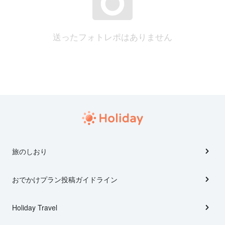
送ったフォトレポはありません
旅のしおり
おでかけプラン投稿ガイドライン
Holiday Travel