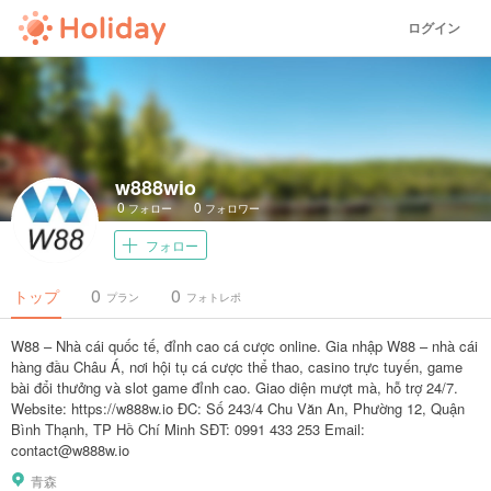
ログイン
w888wio
0
0
フォロー
フォロワー
フォロー
0
0
トップ
プラン
フォトレポ
W88 – Nhà cái quốc tế, đỉnh cao cá cược online. Gia nhập W88 – nhà cái
hàng đầu Châu Á, nơi hội tụ cá cược thể thao, casino trực tuyến, game
bài đổi thưởng và slot game đỉnh cao. Giao diện mượt mà, hỗ trợ 24/7.
Website: https://w888w.io ĐC: Số 243/4 Chu Văn An, Phường 12, Quận
Bình Thạnh, TP Hồ Chí Minh SĐT: 0991 433 253 Email:
contact@w888w.io
青森