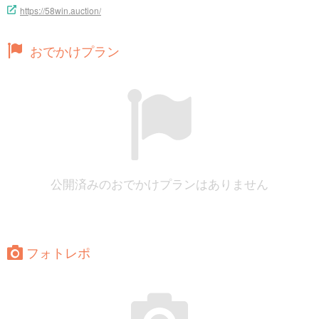
https://58win.auction/
おでかけプラン
公開済みのおでかけプランはありません
フォトレポ