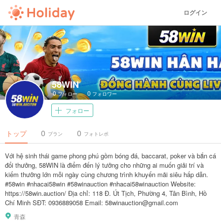
ログイン
58WIN
0
0
フォロー
フォロワー
フォロー
0
0
トップ
プラン
フォトレポ
Với hệ sinh thái game phong phú gồm bóng đá, baccarat, poker và bắn cá
đổi thưởng, 58WIN là điểm đến lý tưởng cho những ai muốn giải trí và
kiếm thưởng lớn mỗi ngày cùng chương trình khuyến mãi siêu hấp dẫn.
#58win #nhacai58win #58winauction #nhacai58winauction Website:
https://58win.auction/ Địa chỉ: 118 Đ. Út Tịch, Phường 4, Tân Bình, Hồ
Chí Minh SĐT: 0936889058 Email: 58winauction@gmail.com
青森