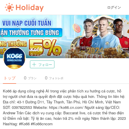
ログイン
Ko66
0
0
フォロー
フォロワー
フォロー
0
0
トップ
プラン
フォトレポ
Ko66 áp dụng công nghệ AI trong việc phân tích xu hướng cá cược, hỗ
trợ người chơi đưa ra quyết định đặt cược hiệu quả hơn. Thông tin liên hệ:
Địa chỉ: 43-1 Đường D11, Tây Thạnh, Tân Phú, Hồ Chí Minh, Việt Nam
SDT: 0397822553 Website: https://ko66.cn.com/ Người sáng lập/CEO:
Andrew Trần Các dịch vụ cung cấp: Baccarat live, cá cược thể thao điện
tử Điểm nổi bật: Tỷ lệ ăn cao, hoàn trả 2% mỗi ngày Năm thành lập: 2023
Hashtag: #Ko66 #Ko66cncom