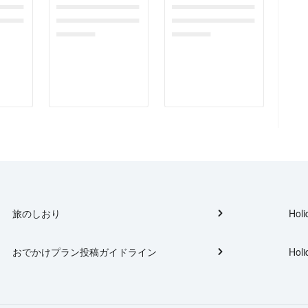
gefor
dummymessagefor
dummymessagefor
tplac
photoreportplac
photoreportplac
eholder
eholder
旅のしおり
Holi
おでかけプラン投稿ガイドライン
Holi