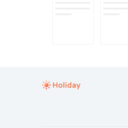
dummymessagefor
dummymessa
photoreportplac
photorepor
eholder
eholder