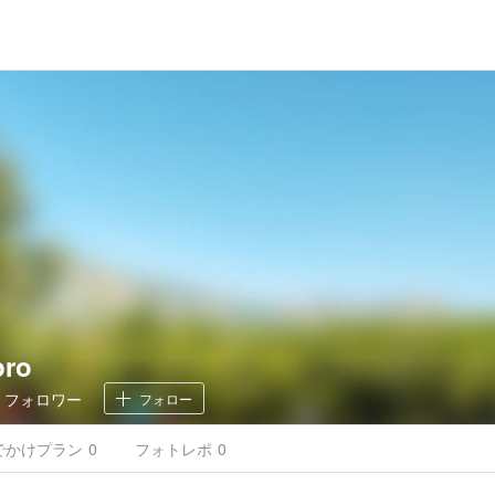
pro
0
フォロワー
フォロー
でかけ
プラン
0
フォトレポ
0