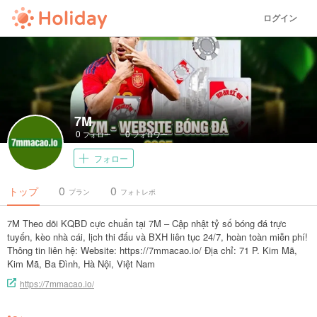
ログイン
7M
0
0
フォロー
フォロワー
フォロー
0
0
トップ
プラン
フォトレポ
7M Theo dõi KQBD cực chuẩn tại 7M – Cập nhật tỷ số bóng đá trực
tuyến, kèo nhà cái, lịch thi đấu và BXH liên tục 24/7, hoàn toàn miễn phí!
Thông tin liên hệ: Website: https://7mmacao.io/ Địa chỉ: 71 P. Kim Mã,
Kim Mã, Ba Đình, Hà Nội, Việt Nam
https://7mmacao.io/