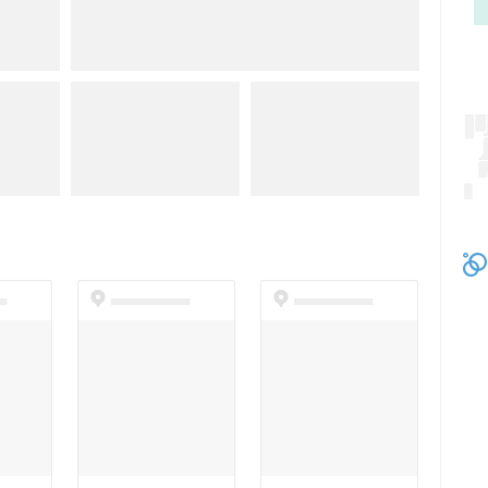
t
dummyspot
dummyspot