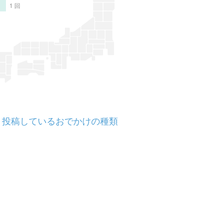
1 回
投稿しているおでかけの種類