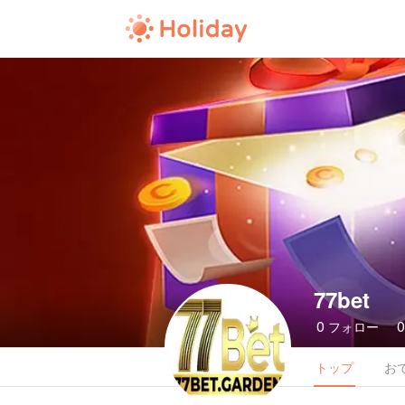
77bet
0
フォロー
トップ
お