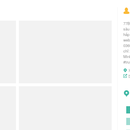
77B
sầu
hấp
web
036
chỉ
Min
#tr