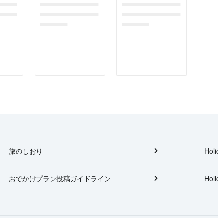
gefor
dummymessagefor
dummymessagefor
tplac
photoreportplac
photoreportplac
eholder
eholder
旅のしおり
Holi
おでかけプラン投稿ガイドライン
Holi