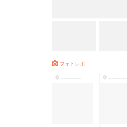
フォトレポ
dummyspot
dummyspo