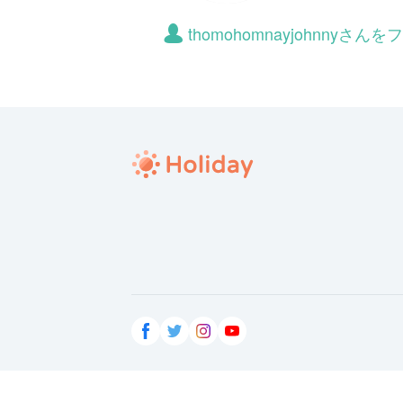
thomohomnayjohnny