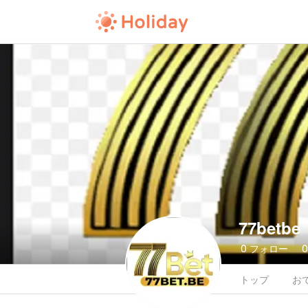
77betbe
0
フォロー
トップ
お