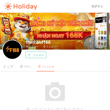
ログイン
thethaof168
0
0
フォロー
フォロワー
フォロー
0
0
トップ
プラン
フォトレポ
送ったフォトレポはありません