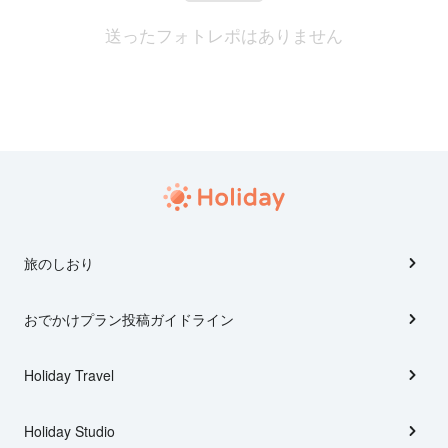
送ったフォトレポはありません
旅のしおり
おでかけプラン投稿ガイドライン
Holiday Travel
Holiday Studio