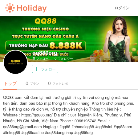
ログイン
qq886org
0
0
フォロー
フォロワー
フォロー
0
0
トップ
プラン
フォトレポ
QQ88 cam kết đem lại môi trường giải trí uy tín với công nghệ mã hóa
tiên tiến, đảm bảo bảo mật thông tin khách hàng. Kho trò chơi phong phú,
tỷ lệ thắng cao và dịch vụ hỗ trợ chuyên nghiệp Thông tin liên hệ :
Website : https://qq886.org/ Địa chỉ : 381 Nguyễn Kiệm, Phường 9, Phú
Nhuận, Hồ Chí Minh, Việt Nam Phone : 0368195742 Email :
qq886org@gmail.com Hagtag : #qq88 #nhacaiqq88 #qq88slot #qq88com
#linkqq88 #qq88casino #qq88dangnhap #qq886org