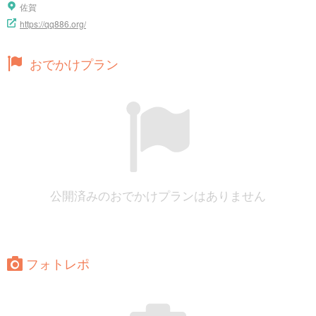
佐賀
https://qq886.org/
おでかけプラン
公開済みのおでかけプランはありません
フォトレポ