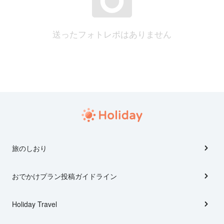
送ったフォトレポはありません
旅のしおり
おでかけプラン投稿ガイドライン
Holiday Travel