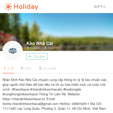
ログイン
Kèo Nhà Cái
0
0
フォロー
フォロワー
フォロー
0
0
トップ
プラン
フォトレポ
Nhận Định Kèo Nhà Cái chuyên cung cấp thông tin tỷ lệ kèo chuẩn xác,
giúp người chơi theo dõi kèo đấu và tối ưu hóa chiến lược cá cược của
mình. #Keonhacai #nhandinhkeonhacaiio #keobongda
#congthongtinkeonhacai Thông Tin Liên Hệ: Website:
https://nhandinhkeonhacai.io/ Email:
lienhe.nhandinhkeonhacai@gmail.com Hotline: 0368162911 Địa Chỉ:
111/143C Lạc Long Quân, Phường 3, Quận 11, Hồ Chí Minh, Việt Nam