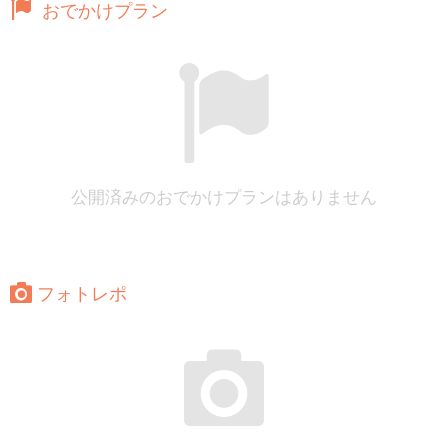
おでかけプラン
公開済みのおでかけプランはありません
フォトレポ