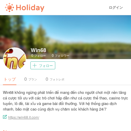
ログイン
Win68
0
0
フォロー
フォロワー
フォロー
0
0
トップ
プラン
フォトレポ
Win68 không ngừng phát triển để mang đến cho người chơi một nền tảng
cá cược tối ưu với các trò chơi hấp dẫn như cá cược thể thao, casino trực
tuyến, lô đề, tài xỉu và game bài đổi thưởng. Với hệ thống giao dịch
nhanh, bảo mật cao cùng dịch vụ chăm sóc khách hàng 24/7
https://win68.it.com/