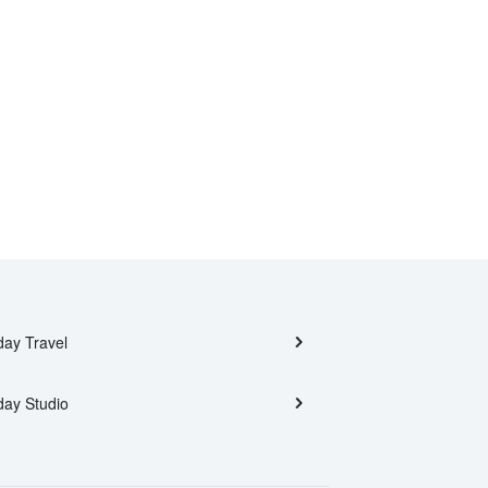
day Travel
day Studio