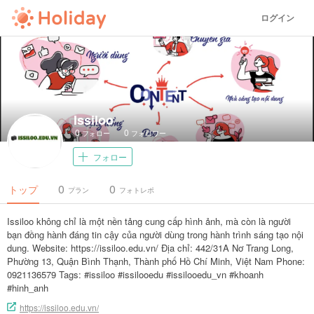
ログイン
Issiloo
0
0
フォロー
フォロワー
フォロー
0
0
トップ
プラン
フォトレポ
Issiloo không chỉ là một nền tảng cung cấp hình ảnh, mà còn là người
bạn đồng hành đáng tin cậy của người dùng trong hành trình sáng tạo nội
dung. Website: https://issiloo.edu.vn/ Địa chỉ: 442/31A Nơ Trang Long,
Phường 13, Quận Bình Thạnh, Thành phố Hồ Chí Minh, Việt Nam Phone:
0921136579 Tags: #issiloo #issilooedu #issilooedu_vn #khoanh
#hinh_anh
https://issiloo.edu.vn/