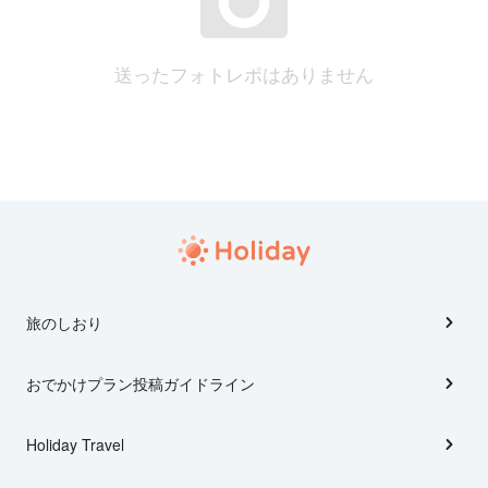
送ったフォトレポはありません
旅のしおり
おでかけプラン投稿ガイドライン
Holiday Travel