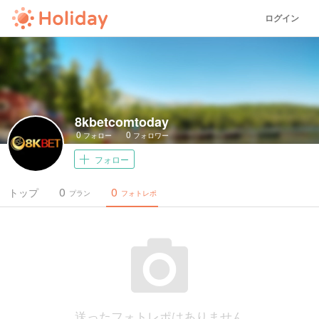
ログイン
8kbetcomtoday
0
0
フォロー
フォロワー
フォロー
0
0
トップ
プラン
フォトレポ
送ったフォトレポはありません