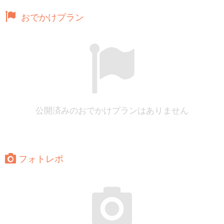
おでかけプラン
公開済みのおでかけプランはありません
フォトレポ