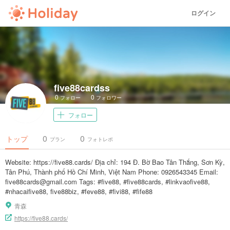
ログイン
five88cardss
0
0
フォロー
フォロワー
フォロー
0
0
トップ
プラン
フォトレポ
Website: https://five88.cards/ Địa chỉ: 194 Đ. Bờ Bao Tân Thắng, Sơn Kỳ,
Tân Phú, Thành phố Hồ Chí Minh, Việt Nam Phone: 0926543345 Email:
five88cards@gmail.com Tags: #five88, #five88cards, #linkvaofive88,
#nhacaifive88, five88biz, #feve88, #fivi88, #fife88
青森
https://five88.cards/