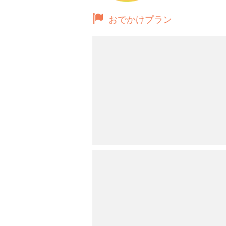
おでかけプラン