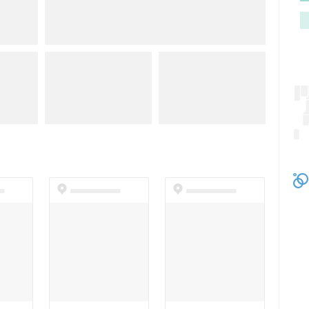
t
dummyspot
dummyspot