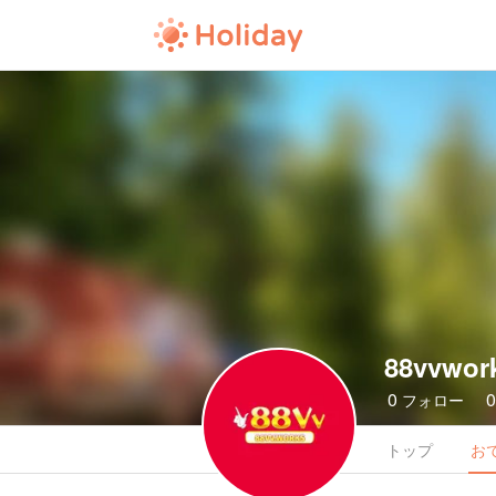
88vvwor
0
フォロー
トップ
お