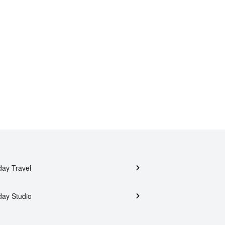
day Travel
day Studio