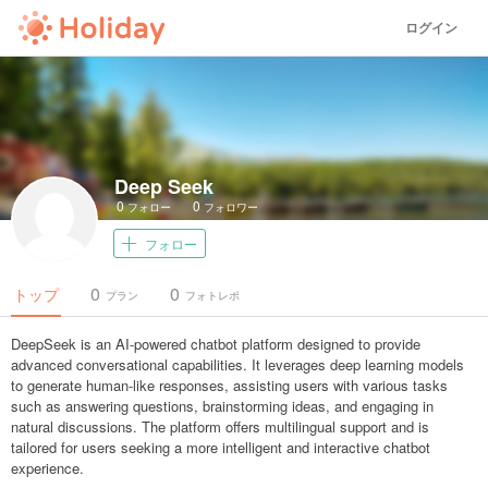
ログイン
Deep Seek
0
0
フォロー
フォロワー
フォロー
0
0
トップ
プラン
フォトレポ
DeepSeek is an AI-powered chatbot platform designed to provide
advanced conversational capabilities. It leverages deep learning models
to generate human-like responses, assisting users with various tasks
such as answering questions, brainstorming ideas, and engaging in
natural discussions. The platform offers multilingual support and is
tailored for users seeking a more intelligent and interactive chatbot
experience.