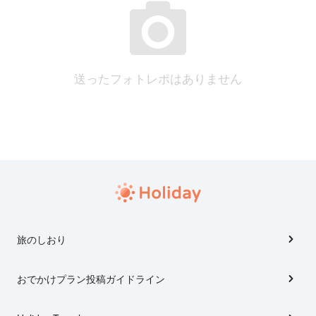
送ったフォトレポはありません
旅のしおり
おでかけプラン投稿ガイドライン