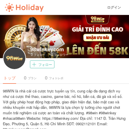
ログイン
98winkeycom
0
0
フォロー
フォロワー
フォロー
0
0
トップ
プラン
フォトレポ
98WIN là nhà cái cá cược trực tuyến uy tín, cung cấp đa dạng dịch vụ
như cá cược thể thao, casino, game bài, nổ hũ, bắn cá, đá gà và xổ số.
Với giấy phép hoạt động hợp pháp, giao diện hiện đại, bảo mật cao và
nhiều khuyến mãi hấp dẫn, 98WIN là lựa chọn lý tưởng cho người chơi
muốn trải nghiệm cá cược an toàn và chất lượng. #98win #98winkey
#nhacai98win Website: https://98winkey.com/ Địa chỉ: 1147 Đ. Trần Hưng
Đạo, Phường 5, Quận 5, Hồ Chí Minh SĐT: 0902112101 Email: