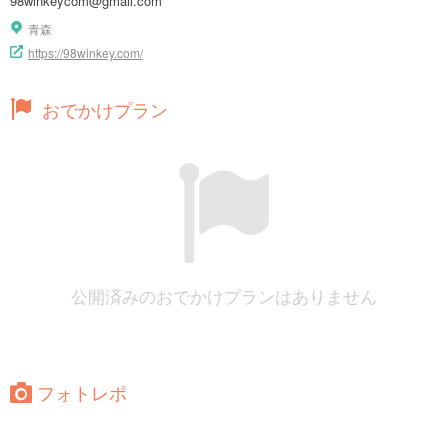
98winkeycom@gmail.com
青森
https://98winkey.com/
おでかけプラン
公開済みのおでかけプランはありません
フォトレポ