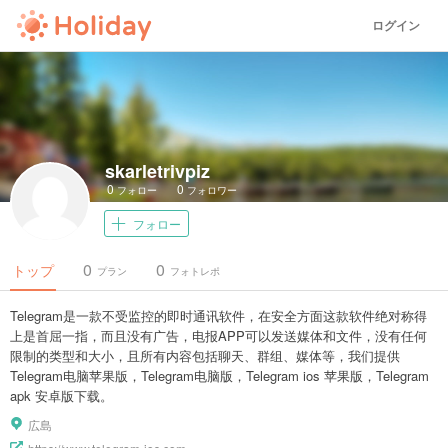
ログイン
skarletrivpiz
0
0
フォロー
フォロワー
フォロー
0
0
トップ
プラン
フォトレポ
Telegram是一款不受监控的即时通讯软件，在安全方面这款软件绝对称得
上是首屈一指，而且没有广告，电报APP可以发送媒体和文件，没有任何
限制的类型和大小，且所有内容包括聊天、群组、媒体等，我们提供
Telegram电脑苹果版，Telegram电脑版，Telegram ios 苹果版，Telegram
apk 安卓版下载。
広島