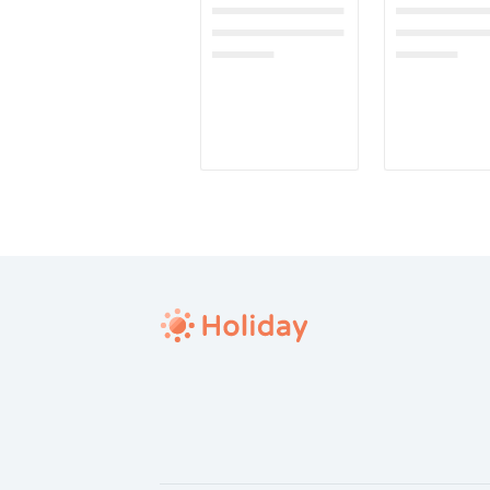
dummymessagefor
dummymessa
photoreportplac
photorepor
eholder
eholder