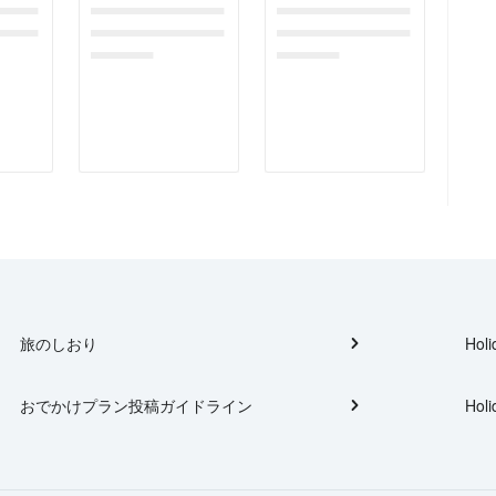
gefor
dummymessagefor
dummymessagefor
tplac
photoreportplac
photoreportplac
eholder
eholder
旅のしおり
Holi
おでかけプラン投稿ガイドライン
Holi