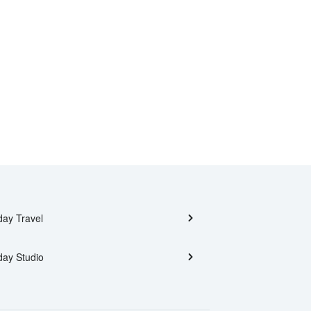
day Travel
day Studio