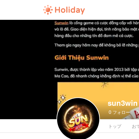
sun3win
0
フォロー
トップ
お