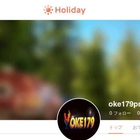
oke179p
0
フォロー
トップ
お