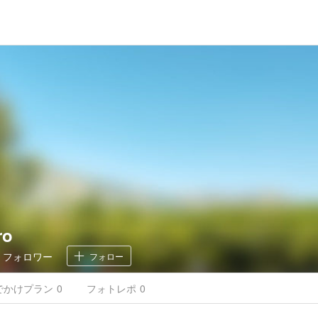
ro
0
フォロワー
フォロー
でかけ
プラン
0
フォトレポ
0