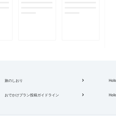
gefor
dummymessagefor
dummymessagefor
tplac
photoreportplac
photoreportplac
eholder
eholder
旅のしおり
Holi
おでかけプラン投稿ガイドライン
Holi