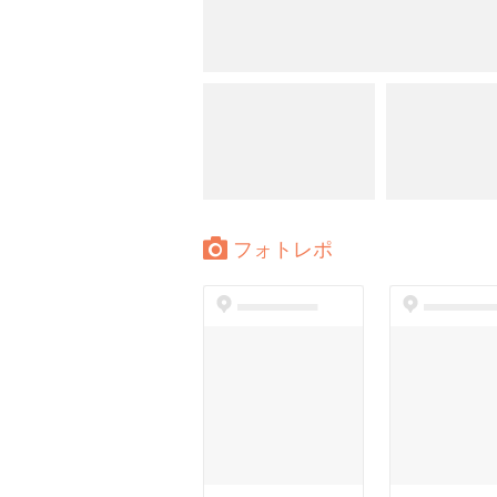
フォトレポ
dummyspot
dummyspo