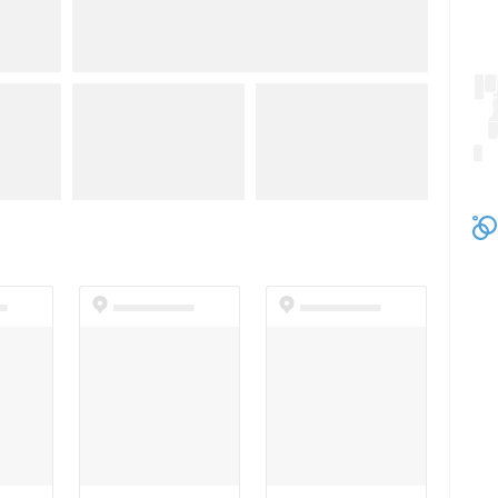
t
dummyspot
dummyspot