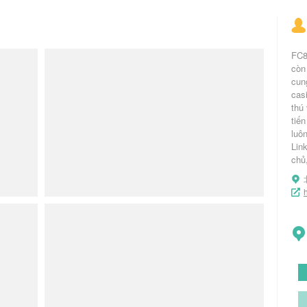
FC8
còn
cun
cas
thú
tiế
luô
Lin
chủ
h