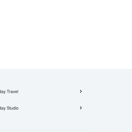
day Travel
day Studio