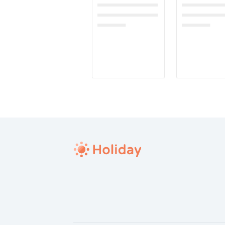
dummymessagefor
dummymessa
photoreportplac
photorepor
eholder
eholder