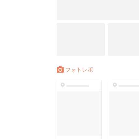
フォトレポ
dummyspot
dummyspo