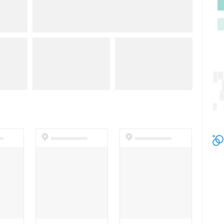
t
dummyspot
dummyspot