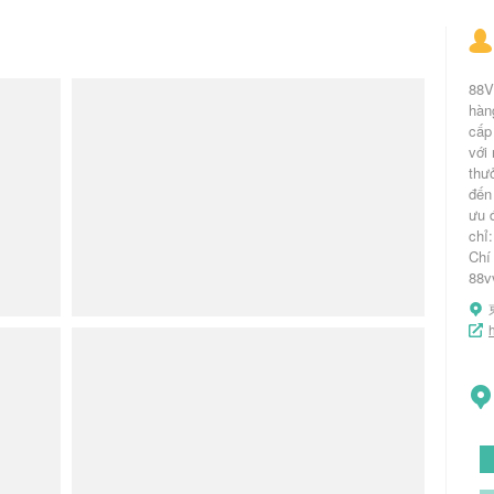
88V
hàn
cấp
với
thư
đến
ưu 
chỉ
Chí
88v
h