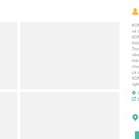
KON
và 
KON
thứ
Tru
nân
thâ
chu
cá 
KON
ngh