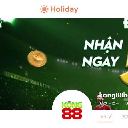
kong88b
0
フォロー
トップ
お