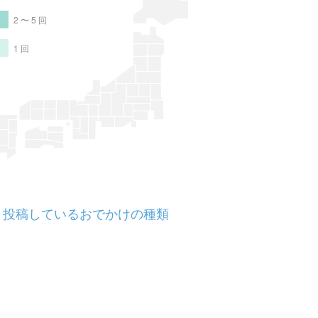
2 〜 5 回
1 回
投稿しているおでかけの種類