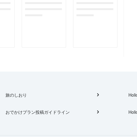
gefor
dummymessagefor
dummymessagefor
tplac
photoreportplac
photoreportplac
eholder
eholder
旅のしおり
Holi
おでかけプラン投稿ガイドライン
Holi