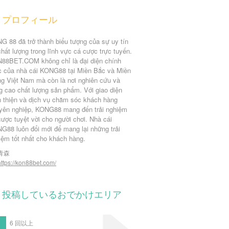
プロフィール
G 88 đã trở thành biểu tượng của sự uy tín
chất lượng trong lĩnh vực cá cược trực tuyến.
88BET.COM không chỉ là đại diện chính
c của nhà cái KONG88 tại Miền Bắc và Miền
ng Việt Nam mà còn là nơi nghiên cứu và
g cao chất lượng sản phẩm. Với giao diện
n thiện và dịch vụ chăm sóc khách hàng
yên nghiệp, KONG88 mang đến trải nghiệm
cược tuyệt vời cho người chơi. Nhà cái
G88 luôn đổi mới để mang lại những trải
iệm tốt nhất cho khách hàng.
青森
https://kon88bet.com/
投稿しているおでかけエリア
6 回以上