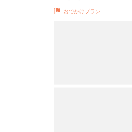
おでかけプラン