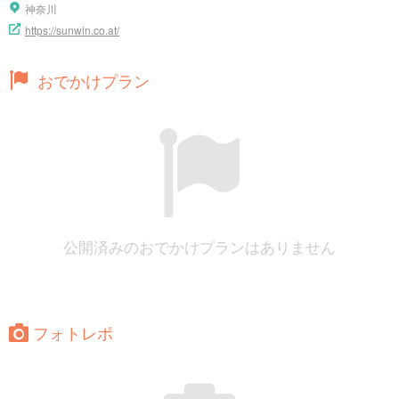
神奈川
https://sunwin.co.at/
おでかけプラン
公開済みのおでかけプランはありません
フォトレポ