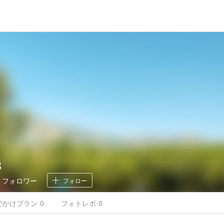
B
0
フォロワー
フォロー
でかけ
プラン
0
フォトレポ
0