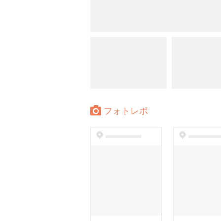
フォトレポ
dummyspot
dummyspo