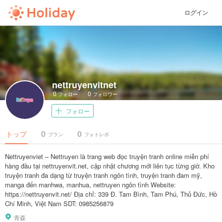
ログイン
nettruyenvitnet
0
0
フォロー
フォロワー
フォロー
0
0
トップ
プラン
フォトレポ
Nettruyenviet – Nettruyen là trang web đọc truyện tranh online miễn phí
hàng đầu tại nettruyenvit.net, cập nhật chương mới liên tục từng giờ. Kho
truyện tranh đa dạng từ truyện tranh ngôn tình, truyện tranh đam mỹ,
manga đến manhwa, manhua, nettruyen ngôn tình Website:
https://nettruyenvit.net/ Địa chỉ: 339 Đ. Tam Bình, Tam Phú, Thủ Đức, Hồ
Chí Minh, Việt Nam SDT: 0985256879
青森