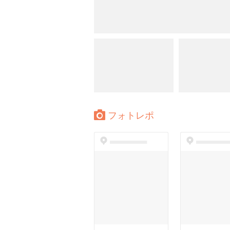
フォトレポ
dummyspot
dummyspo