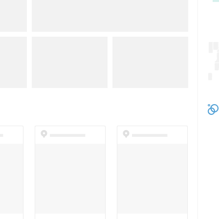
t
dummyspot
dummyspot