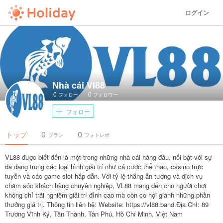
ログイン
Nhà cái Vl88
0
0
フォロー
フォロワー
フォロー
0
0
トップ
プラン
フォトレポ
VL88 được biết đến là một trong những nhà cái hàng đầu, nổi bật với sự
đa dạng trong các loại hình giải trí như cá cược thể thao, casino trực
tuyến và các game slot hấp dẫn. Với tỷ lệ thắng ấn tượng và dịch vụ
chăm sóc khách hàng chuyên nghiệp, VL88 mang đến cho người chơi
không chỉ trải nghiệm giải trí đỉnh cao mà còn cơ hội giành những phần
thưởng giá trị. Thông tin liên hệ: Website: https://vl88.band Địa Chỉ: 89
Trương Vĩnh Ký, Tân Thành, Tân Phú, Hồ Chí Minh, Việt Nam