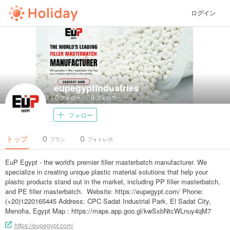
ログイン
eupegyptindustries
0
0
フォロー
フォロワー
フォロー
0
0
トップ
プラン
フォトレポ
EuP Egypt - the world's premier filler masterbatch manufacturer. We
specialize in creating unique plastic material solutions that help your
plastic products stand out in the market, including PP filler masterbatch,
and PE filler masterbatch. Website: https://eupegypt.com/ Phone:
(+20)1220165445 Address: CPC Sadat Industrial Park, El Sadat City,
Menofia, Egypt Map : https://maps.app.goo.gl/kwSxbNtcWLnuy4qM7
https://eupegypt.com/