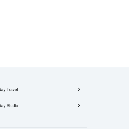
day Travel
day Studio