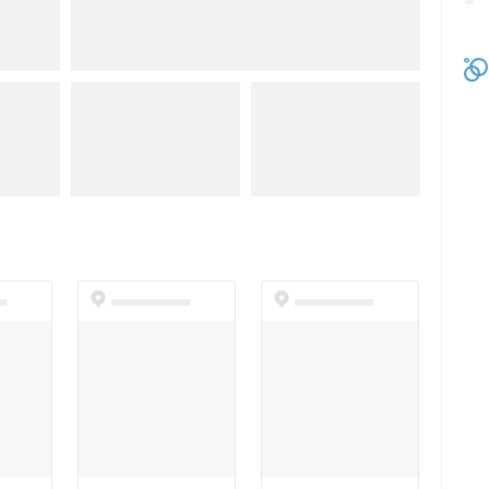
t
dummyspot
dummyspot