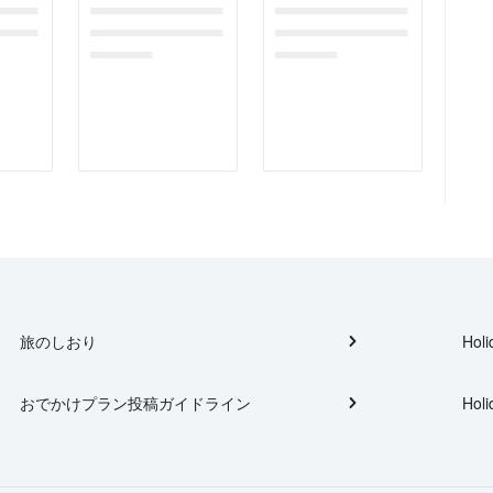
gefor
dummymessagefor
dummymessagefor
tplac
photoreportplac
photoreportplac
eholder
eholder
旅のしおり
Holi
おでかけプラン投稿ガイドライン
Holi